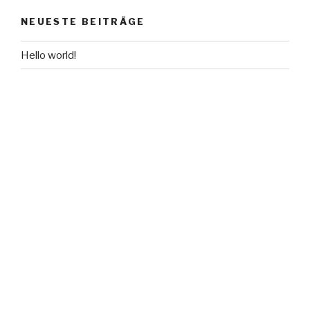
NEUESTE BEITRÄGE
Hello world!
NEUESTE KOMMENTARE
Mr WordPress
bei
Hello world!
ARCHIVE
Mai 2016
KATEGORIEN